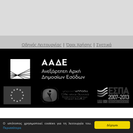
Οδηγός Λειτουργίας
|
Όροι Χρήσης
|
Σχετικά
Ο ιστότοπος χρησιμοποιεί cookies για τη λειτουργία του.
Δέχομαι
Περισσότερα