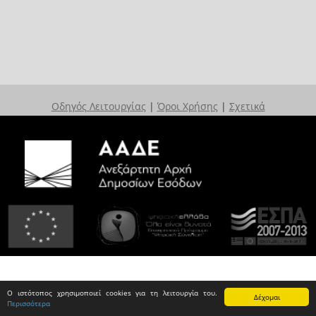
Οδηγός Λειτουργίας
|
Όροι Χρήσης
|
Σχετικά
Ο ιστότοπος χρησιμοποιεί cookies για τη λειτουργία του.
Δέχομαι
Περισσότερα