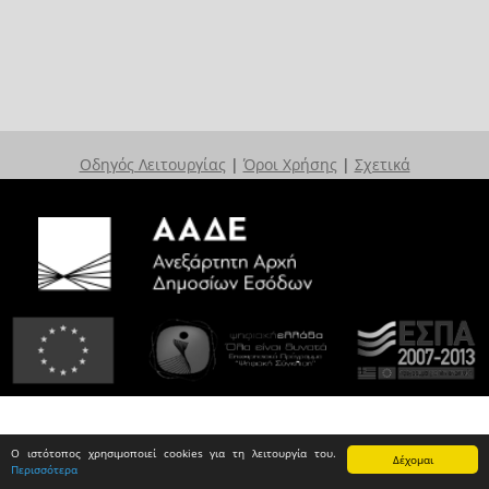
Οδηγός Λειτουργίας
|
Όροι Χρήσης
|
Σχετικά
Ο ιστότοπος χρησιμοποιεί cookies για τη λειτουργία του.
Δέχομαι
Περισσότερα