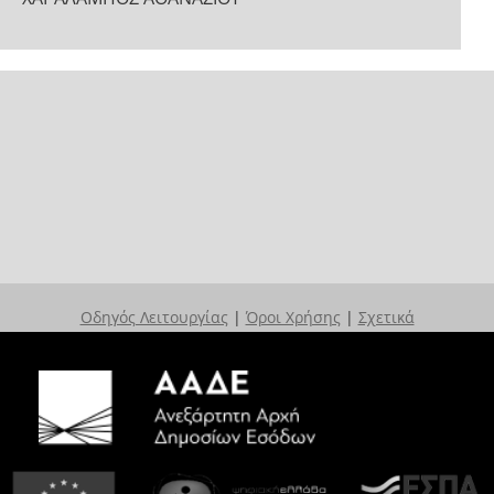
Οδηγός Λειτουργίας
|
Όροι Χρήσης
|
Σχετικά