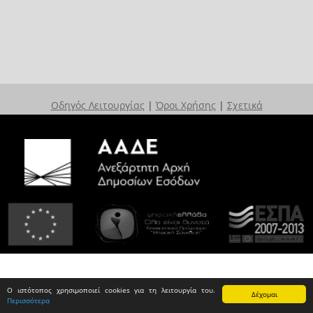
Οδηγός Λειτουργίας
|
Όροι Χρήσης
|
Σχετικά
Ο ιστότοπος χρησιμοποιεί cookies για τη λειτουργία του.
Δέχομαι
Περισσότερα