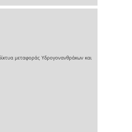
 δίκτυα μεταφοράς Υδρογονανθράκων και