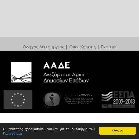
Οδηγός Λειτουργίας
|
Όροι Χρήσης
|
Σχετικά
Ο ιστότοπος χρησιμοποιεί cookies για τη λειτουργία του.
Δέχομαι
Περισσότερα