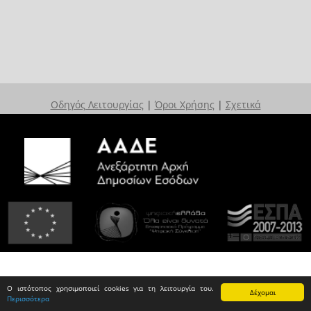
Οδηγός Λειτουργίας
|
Όροι Χρήσης
|
Σχετικά
Ο ιστότοπος χρησιμοποιεί cookies για τη λειτουργία του.
Δέχομαι
Περισσότερα