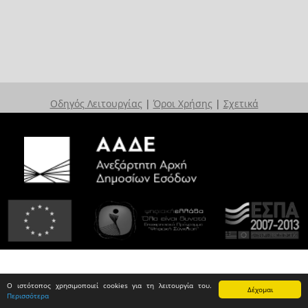
Οδηγός Λειτουργίας
|
Όροι Χρήσης
|
Σχετικά
Ο ιστότοπος χρησιμοποιεί cookies για τη λειτουργία του.
Δέχομαι
Περισσότερα