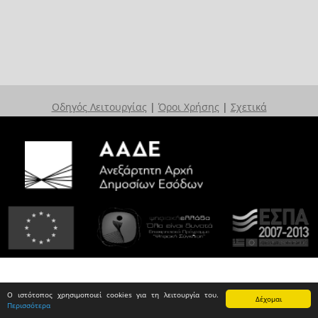
Οδηγός Λειτουργίας
|
Όροι Χρήσης
|
Σχετικά
Ο ιστότοπος χρησιμοποιεί cookies για τη λειτουργία του.
Δέχομαι
Περισσότερα