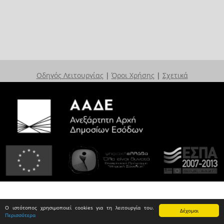
Οδηγός Λειτουργίας
|
Όροι Χρήσης
|
Σχετικά
Ο ιστότοπος χρησιμοποιεί cookies για τη λειτουργία του.
Δέχομαι
Περισσότερα