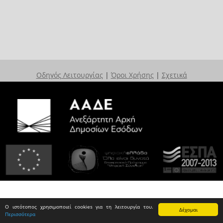
Οδηγός Λειτουργίας
|
Όροι Χρήσης
|
Σχετικά
Ο ιστότοπος χρησιμοποιεί cookies για τη λειτουργία του.
Δέχομαι
Περισσότερα