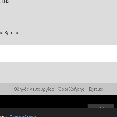
ΙΣΗΣ
Η
ου Κράτους.
Οδηγός Λειτουργίας
|
Όροι Χρήσης
|
Σχετικά
 του.
Περισσότερα