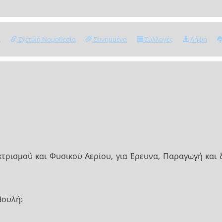
ς
Σχετική Νομοθεσία
Συνημμένα
Συλλογές
Λήψη
κτρισμού και Φυσικού Αερίου, για Έρευνα, Παραγωγή και
Βουλή: