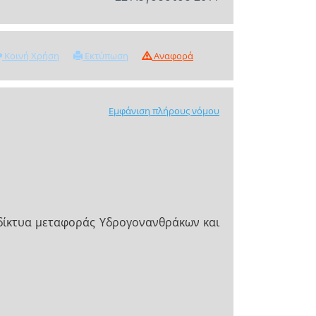
Κοινή Χρήση
Εκτύπωση
Αναφορά
Εμφάνιση πλήρους νόμου
 δίκτυα μεταφοράς Υδρογονανθράκων και