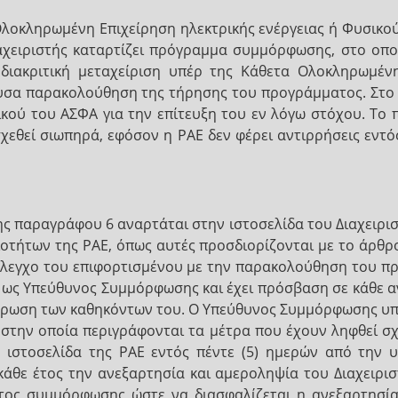
Ολοκληρωμένη Επιχείρηση ηλεκτρικής ενέργειας ή Φυσικού 
αχειριστής καταρτίζει πρόγραμμα συμμόρφωσης, στο οπο
διακριτική μεταχείριση υπέρ της Κάθετα Ολοκληρωμένη
έουσα παρακολούθηση της τήρησης του προγράμματος. Στ
κού του ΑΣΦΑ για την επίτευξη του εν λόγω στόχου. Το 
ασχεθεί σιωπηρά, εφόσον η ΡΑΕ δεν φέρει αντιρρήσεις εντ
 παραγράφου 6 αναρτάται στην ιστοσελίδα του Διαχειρισ
ιοτήτων της ΡΑΕ, όπως αυτές προσδιορίζονται με το άρθ
έλεγχο του επιφορτισμένου με την παρακολούθηση του 
ί ως Υπεύθυνος Συμμόρφωσης και έχει πρόσβαση σε κάθε α
πλήρωση των καθηκόντων του. Ο Υπεύθυνος Συμμόρφωσης υπ
 στην οποία περιγράφονται τα μέτρα που έχουν ληφθεί σ
ιστοσελίδα της ΡΑΕ εντός πέντε (5) ημερών από την υ
άθε έτος την ανεξαρτησία και αμεροληψία του Διαχειρι
τος συμμόρφωσης ώστε να διασφαλίζεται η ανεξαρτησία