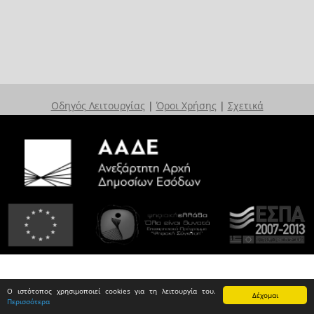
Οδηγός Λειτουργίας
|
Όροι Χρήσης
|
Σχετικά
Ο ιστότοπος χρησιμοποιεί cookies για τη λειτουργία του.
Δέχομαι
Περισσότερα