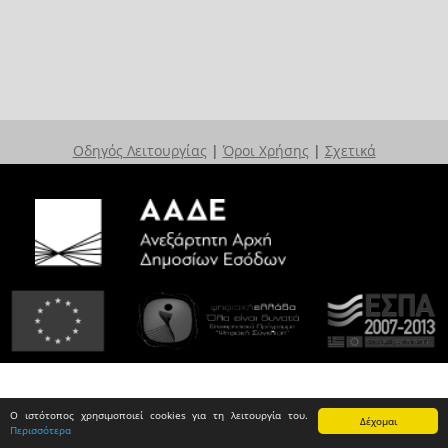
Οδηγός Λειτουργίας
|
Όροι Χρήσης
|
Σχετικά
Ο ιστότοπος χρησιμοποιεί cookies για τη λειτουργία του.
Δέχομαι
Περισσότερα