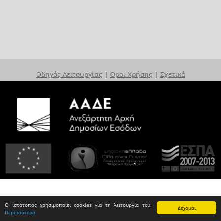
Οδηγός Λειτουργίας
|
Όροι Χρήσης
|
Σχετικά
Ο ιστότοπος χρησιμοποιεί cookies για τη λειτουργία του.
Δέχομαι
Περισσότερα