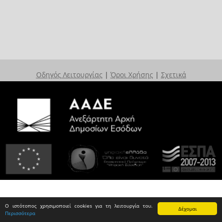
Οδηγός Λειτουργίας
|
Όροι Χρήσης
|
Σχετικά
Ο ιστότοπος χρησιμοποιεί cookies για τη λειτουργία του.
Δέχομαι
Περισσότερα