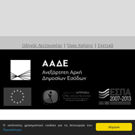
Οδηγός Λειτουργίας
|
Όροι Χρήσης
|
Σχετικά
Ο ιστότοπος χρησιμοποιεί cookies για τη λειτουργία του.
Δέχομαι
Περισσότερα