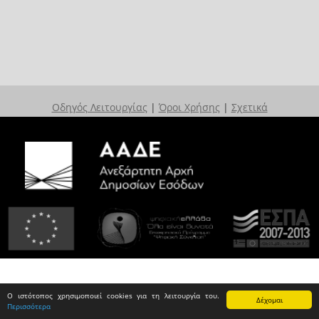
Οδηγός Λειτουργίας
|
Όροι Χρήσης
|
Σχετικά
Ο ιστότοπος χρησιμοποιεί cookies για τη λειτουργία του.
Δέχομαι
Περισσότερα