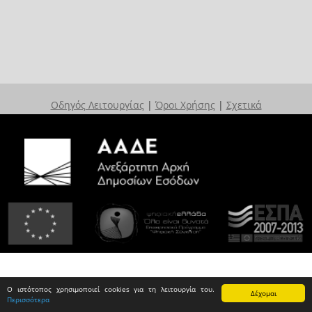
Οδηγός Λειτουργίας
|
Όροι Χρήσης
|
Σχετικά
Ο ιστότοπος χρησιμοποιεί cookies για τη λειτουργία του.
Δέχομαι
Περισσότερα