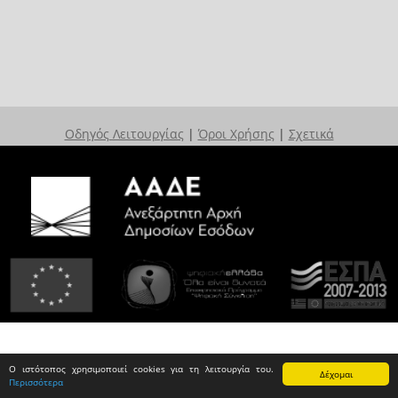
Οδηγός Λειτουργίας
|
Όροι Χρήσης
|
Σχετικά
Ο ιστότοπος χρησιμοποιεί cookies για τη λειτουργία του.
Δέχομαι
Περισσότερα