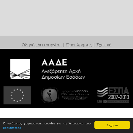
Οδηγός Λειτουργίας
|
Όροι Χρήσης
|
Σχετικά
Ο ιστότοπος χρησιμοποιεί cookies για τη λειτουργία του.
Δέχομαι
Περισσότερα