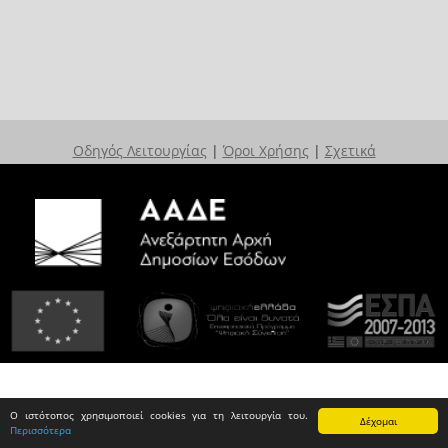
Οδηγός Λειτουργίας
|
Όροι Χρήσης
|
Σχετικά
Ο ιστότοπος χρησιμοποιεί cookies για τη λειτουργία του.
Δέχομαι
Περισσότερα