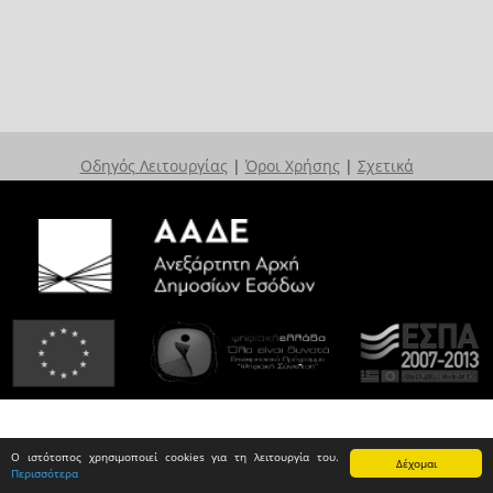
Οδηγός Λειτουργίας
|
Όροι Χρήσης
|
Σχετικά
Ο ιστότοπος χρησιμοποιεί cookies για τη λειτουργία του.
Δέχομαι
Περισσότερα