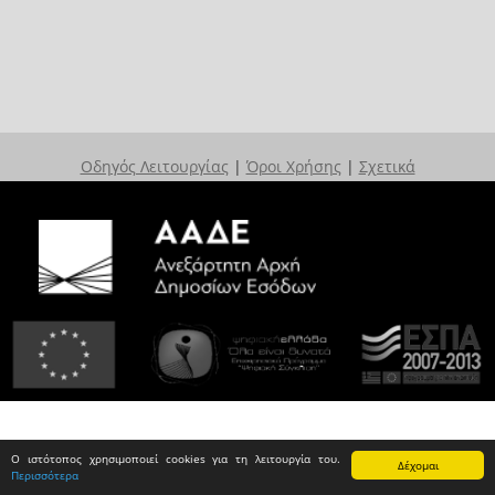
Οδηγός Λειτουργίας
|
Όροι Χρήσης
|
Σχετικά
Ο ιστότοπος χρησιμοποιεί cookies για τη λειτουργία του.
Δέχομαι
Περισσότερα