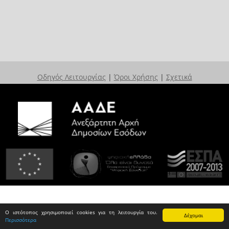
Οδηγός Λειτουργίας
|
Όροι Χρήσης
|
Σχετικά
Ο ιστότοπος χρησιμοποιεί cookies για τη λειτουργία του.
Δέχομαι
Περισσότερα