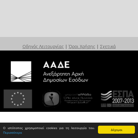
Οδηγός Λειτουργίας
|
Όροι Χρήσης
|
Σχετικά
Ο ιστότοπος χρησιμοποιεί cookies για τη λειτουργία του.
Δέχομαι
Περισσότερα