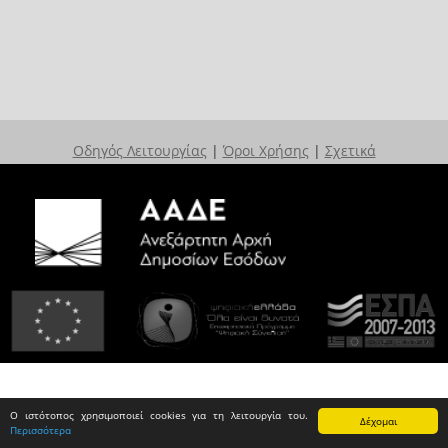
Οδηγός Λειτουργίας
|
Όροι Χρήσης
|
Σχετικά
Ο ιστότοπος χρησιμοποιεί cookies για τη λειτουργία του.
Δέχομαι
Περισσότερα