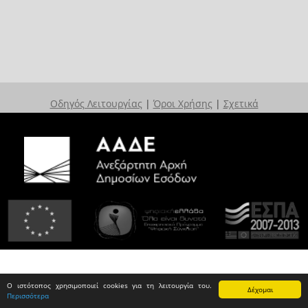
Οδηγός Λειτουργίας
|
Όροι Χρήσης
|
Σχετικά
Ο ιστότοπος χρησιμοποιεί cookies για τη λειτουργία του.
Δέχομαι
Περισσότερα