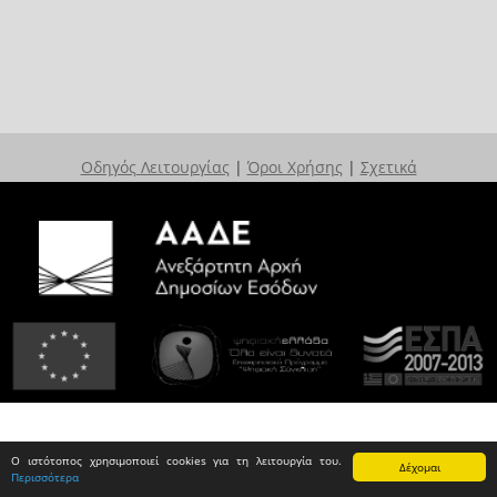
Οδηγός Λειτουργίας
|
Όροι Χρήσης
|
Σχετικά
Ο ιστότοπος χρησιμοποιεί cookies για τη λειτουργία του.
Δέχομαι
Περισσότερα