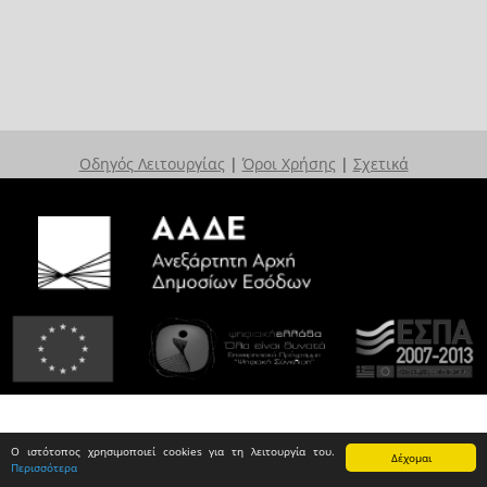
Οδηγός Λειτουργίας
|
Όροι Χρήσης
|
Σχετικά
Ο ιστότοπος χρησιμοποιεί cookies για τη λειτουργία του.
Δέχομαι
Περισσότερα