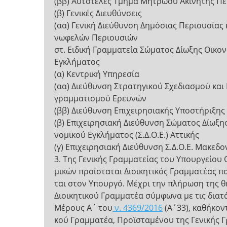
(ββ) Αυτοτελές Τμήμα Μητρώου Ακίνητης Πε
(β) Γενικές Διευθύνσεις
(αα) Γενική Διεύθυνση Δημόσιας Περιουσίας κ
νωφελών Περιουσιών
στ. Ειδική Γραμματεία Σώματος Δίωξης Οικο
Εγκλήματος
(α) Κεντρική Υπηρεσία
(αα) Διεύθυνση Στρατηγικού Σχεδιασμού και
γραμματισμού Ερευνών
(ββ) Διεύθυνση Επιχειρησιακής Υποστήριξης
(β) Επιχειρησιακή Διεύθυνση Σώματος Δίωξης
νομικού Εγκλήματος (Σ.Δ.Ο.Ε.) Αττικής
(γ) Επιχειρησιακή Διεύθυνση Σ.Δ.Ο.Ε. Μακεδο
3. Της Γενικής Γραμματείας του Υπουργείου 
μικών προΐσταται Διοικητικός Γραμματέας π
ται στον Υπουργό. Μέχρι την πλήρωση της 
Διοικητικού Γραμματέα σύμφωνα με τις διατ
Μέρους Α΄ του
ν. 4369/2016
(Α΄33), καθήκοντ
κού Γραμματέα, Προϊσταμένου της Γενικής 