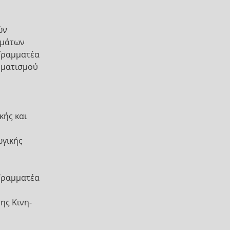
ών
ημάτων
 Γραμματέα
μματισμού
κής και
ωγικής
 Γραμματέα
ης Κινη-