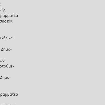
ς
κής
 Γραμματέα
σης και
ικής και
 Δημο-
χων
δοτούμε-
 Δημο-
 Γραμματέα