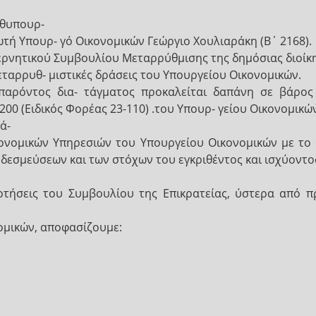
ωθυπουρ-
ή Υπουρ- γό Οικονομικών Γεώργιο Χουλιαράκη (Β΄ 2168).
ερνητικού Συμβουλίου Μεταρρύθμισης της δημόσιας διοίκ
μεταρρυθ- μιστικές δράσεις του Υπουργείου Οικονομικών.
υ παρόντος δια- τάγματος προκαλείται δαπάνη σε βάρ
0200 (Ειδικός Φορέας 23-110) .του Υπουρ- γείου Οικονομικώ
ά-
κονομικών Υπηρεσιών του Υπουργείου Οικονομικών με το
ν δεσμεύσεων και των στόχων του εγκριθέντος και ισχύον
οδοτήσεις του Συμβουλίου της Επικρατείας, ύστερα από
ομικών, αποφασίζουμε: