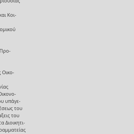
ριουσίας
αι Κοι-
νομικού
 Προ-
 Οικο-
νίας
Οικονο-
ου υπάγε-
θέσεως του
άξεις του
α Διοικητι-
Γραμματείας