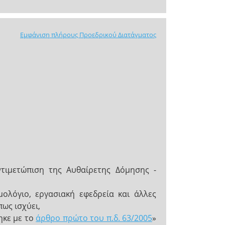
Εμφάνιση πλήρους Προεδρικού Διατάγματος
τιμετώπιση της Αυθαίρετης Δόμησης -
μολόγιο, εργασιακή εφεδρεία και άλλες
ως ισχύει,
ηκε με το
άρθρο πρώτο του π.δ. 63/2005
»