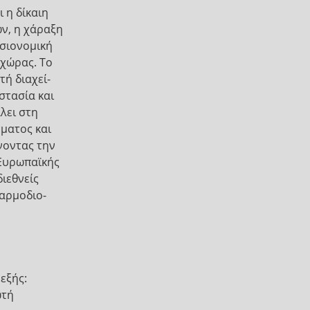
 η δίκαιη
ν, η χάραξη
οσιονομική
 χώρας. Το
ή διαχεί-
στασία και
λει στη
ματος και
νοντας την
 Ευρωπαϊκής
ιεθνείς
 αρμοδιο-
εξής:
ωτή