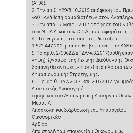
(Α’ 98).
2. Την αριθ. Υ29/8.10.2015 απόφαση του Πρ
γού «Ανάθεση αρμοδιοτήτων στον Αναπληρωτ
3. Την από 17 Μαΐου 2017 απόφαση του Κυβ
των Ν.ΠΔ.Δ. και των Ο.Τ.Α., που αφορά στις 
4. Το γεγονός ότι από τις διατάξεις το
1.522.447,20€ η οποία θα βα- ρύνει τον ΚΑΕ 
5. Το αριθ. 2/60622/ΔΠΔΑ/4.8.2017(ορθή επαν
ληψη) έγγραφο της Γενικής Διεύθυνσης Οι
δαπάνη θα αντιμετω- πιστεί στο πλαίσιο τω
Δημοσιονομικής Στρατηγικής.
6. Τις αριθ. 152/2017 και 201/2017 γνωμ
Διοικητικής Ανασυγκρό-
τησης και του Αναπληρωτή Υπουργού Οικον
Μέρος Α’
Αποστολή και διάρθρωση του Υπουργείου
Οικονομικών
Άρθ ρο 1
Απο στολή του Υπουργείου Οικονομικών