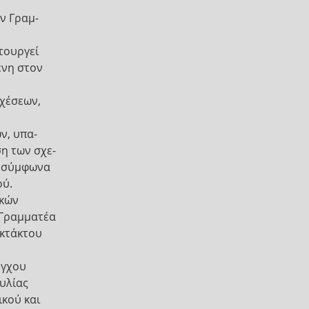
ν Γραμ-
τουργεί
ενη στον
Σχέσεων,
ν, υπα-
η των σχε-
, σύμφωνα
ού.
ικών
 Γραμματέα
Εκτάκτου
έγχου
υλίας
κού και