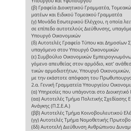
Υπουργού και Υφυπουργού
(β) Γραφεία Διοικητικού Γραμματέα, Τομεακώ
ματέων και Ειδικού Τομεακού Γραμματέα
(γ) Μονάδα Εσωτερικού Ελέγχου, η οποία λει
σε επίπεδο αυτοτελούς Διεύθυνσης, υπαγόμ
Υπουργό Οικονομικών
(δ) Αυτοτελές Γραφείο Τύπου και Δημοσίων 
υπαγόμενο στον Υπουργό Οικονομικών
(ε) Συμβούλιο Οικονομικών Εμπειρογνωμόνω
γόμενο απευθείας στον αρμόδιο, κατ’ ανάθεσ
τικών αρμοδιοτήτων, Υπουργό Οικονομικών
με την εκάστοτε απόφαση του Πρωθυπουργ
2.α. Γενική Γραμματεία Υπουργείου Οικονομ
(α) Υπηρεσίες που υπάγονται στο Διοικητικό
(αα) Αυτοτελές Τμήμα Πολιτικής Σχεδίασης 
Ανάγκης (Π.Σ.Ε.Α.)
(ββ) Αυτοτελές Τμήμα Κοινοβουλευτικού Ελ
(γγ) Αυτοτελές Τμήμα Νομοθετικής Πρωτοβο
(δδ) Αυτοτελή Διεύθυνση Ανθρώπινου Δυναμι