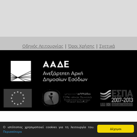
Οδηγός Λειτουργίας
|
Όροι Χρήσης
|
Σχετικά
Ο ιστότοπος χρησιμοποιεί cookies για τη λειτουργία του.
Δέχομαι
Περισσότερα