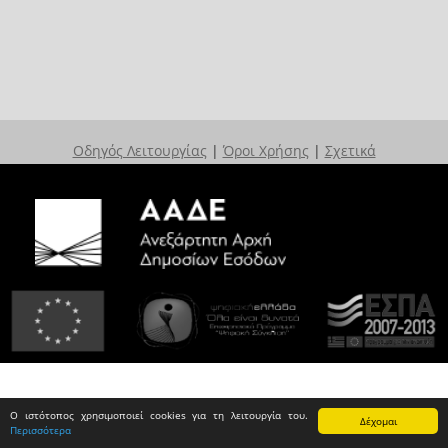
Οδηγός Λειτουργίας
|
Όροι Χρήσης
|
Σχετικά
Ο ιστότοπος χρησιμοποιεί cookies για τη λειτουργία του.
Δέχομαι
Περισσότερα