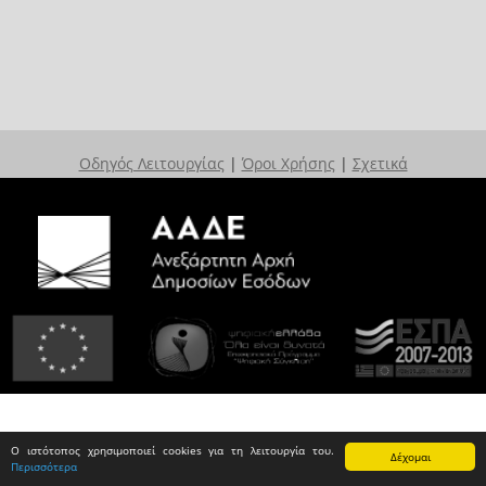
Οδηγός Λειτουργίας
|
Όροι Χρήσης
|
Σχετικά
Ο ιστότοπος χρησιμοποιεί cookies για τη λειτουργία του.
Δέχομαι
Περισσότερα