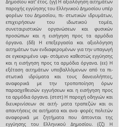
Δημοσίου κατ’ έτος. (γγ) Η αξιολόγηση αιτημάτων
παροχής εγγύησης του Ελληνικού Δημοσίου υπέρ
φορέων του Δημοσίου, πι- στωτικών ιδρυμάτων,
επιχειρήσεων του ιδιωτικού τομέα,
συνεταιριστικών οργανώσεων και φυσικών
προσώπων και η εισήγηση προς τα αρμόδια
όργανα. (δδ) Η επεξεργασία και αξιολόγηση
αιτημάτων των ενδιαφερομένων για την υπαγωγή
σε εγκεκριμένο υφι- στάμενο καθεστώς εγγύησης
και η εισήγηση προς τα αρμόδια όργανα. (εε) Η
εξέταση αιτημάτων υποβαλλόμενων από τα πι-
στωτικά ιδρύματα και τους δανειολήπτες,
αναφορικά με την τροποποίηση όρων
παρασχεθεισών εγγυήσεων και η εισήγηση προς
τα αρμόδια όργανα. (στστ) Η παροχή οδηγιών και
διευκρινίσεων σε αιτή- ματα τραπεζών και οι
απαντήσεις σε αιτήματα και ανα- φορές πολιτών
αναφορικά με ζητήματα που άπτονται της
εγγύησης του Ελληνικού Δημοσίου. (ζζ) Η