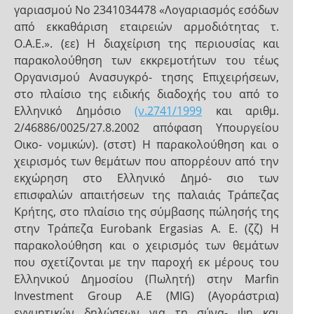
γαριασμού No 2341034478 «Λογαριασμός εσόδων
από εκκαθάριση εταιρειών αρμοδιότητας τ.
Ο.Α.Ε.». (εε) Η διαχείριση της περιουσίας και
παρακολούθηση των εκκρεμοτήτων του τέως
Οργανισμού Ανασυγκρό- τησης Επιχειρήσεων,
στο πλαίσιο της ειδικής διαδοχής του από το
Ελληνικό Δημόσιο
(ν.2741/1999
και αριθμ.
2/46886/0025/27.8.2002 απόφαση Υπουργείου
Οικο- νομικών). (στστ) Η παρακολούθηση και ο
χειρισμός των θεμάτων που απορρέουν από την
εκχώρηση στο Ελληνικό Δημό- σιο των
επισφαλών απαιτήσεων της παλαιάς Τράπεζας
Κρήτης, στο πλαίσιο της σύμβασης πώλησής της
στην Τράπεζα Eurobank Ergasias A. E. (ζζ) Η
παρακολούθηση και ο χειρισμός των θεμάτων
που σχετίζονται με την παροχή εκ μέρους του
Ελληνικού Δημοσίου (Πωλητή) στην Marfin
Investment Group Α.Ε (MIG) (Αγοράστρια)
εγγυητικών δηλώσεων για τη σύνα- ψη και