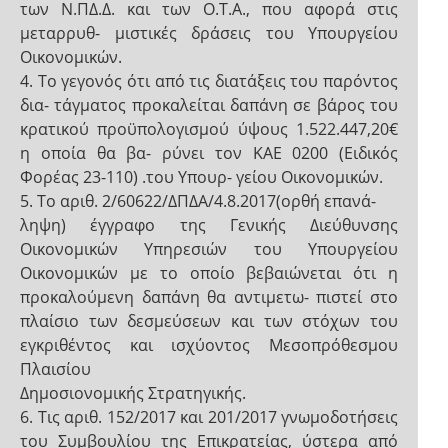
των Ν.ΠΔ.Δ. και των Ο.Τ.Α., που αφορά στις
μεταρρυθ- μιστικές δράσεις του Υπουργείου
Οικονομικών.
4. Το γεγονός ότι από τις διατάξεις του παρόντος
δια- τάγματος προκαλείται δαπάνη σε βάρος του
κρατικού προϋπολογισμού ύψους 1.522.447,20€
η οποία θα βα- ρύνει τον ΚΑΕ 0200 (Ειδικός
Φορέας 23-110) .του Υπουρ- γείου Οικονομικών.
5. Το αριθ. 2/60622/ΔΠΔΑ/4.8.2017(ορθή επανά-
ληψη) έγγραφο της Γενικής Διεύθυνσης
Οικονομικών Υπηρεσιών του Υπουργείου
Οικονομικών με το οποίο βεβαιώνεται ότι η
προκαλούμενη δαπάνη θα αντιμετω- πιστεί στο
πλαίσιο των δεσμεύσεων και των στόχων του
εγκριθέντος και ισχύοντος Μεσοπρόθεσμου
Πλαισίου
Δημοσιονομικής Στρατηγικής.
6. Τις αριθ. 152/2017 και 201/2017 γνωμοδοτήσεις
του Συμβουλίου της Επικρατείας, ύστερα από