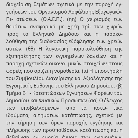
διαχείριση θεμάτων σχετικά με την παροχή εγ-
γυήσεων του Οργανισμού Ασφάλισης Εξαγωγικών
Πι- στώσεων (Ο.Α.Ε.Π.). (ηη) Ο χειρισμός των
θεμάτων αναφορικά με χρέη τρί- των χωρών
προς το Ελληνικό Δημόσιο και η παρακο-
λούθηση της διαδικασίας εξόφλησης των χρεών
αυτών. (θθ) Η λογιστική παρακολούθηση της
εξυπηρέτησης των εγγυημένων δανείων και η
παροχή σχετικών οικονο- μικών στοιχείων στους
φορείς που ορίζει η νομοθεσία. (ιι) Η υποστήριξη
του Συμβουλίου Διαχείρισης και Αξιολόγησης της
Εγγυητικής Ευθύνης του Ελληνικού Δημοσίου. (β)
Τμήμα Β΄ - Καταπτώσεων Εγγυήσεων Φορέων του
Δημοσίου και Φυσικών Προσώπων (αα) Ο έλεγχος
των υποβαλλόμενων, από τα πιστω- τικά
ιδρύματα, αιτημάτων κατάπτωσης, σχετικά με
την τήρηση των όρων παροχής εγγύησης και
πλήρωσης των προϋποθέσεων κατάπτωσης και η
βεβαίωση εν ευρεία έννοια των εγγυημένων