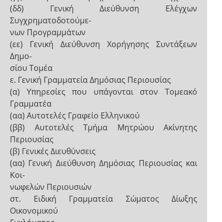
(δδ) Γενική Διεύθυνση Ελέγχων
Συγχρηματοδοτούμε-
νων Προγραμμάτων
(εε) Γενική Διεύθυνση Χορήγησης Συντάξεων
Δημο-
σίου Τομέα
ε. Γενική Γραμματεία Δημόσιας Περιουσίας
(α) Υπηρεσίες που υπάγονται στον Τομεακό
Γραμματέα
(αα) Αυτοτελές Γραφείο Ελληνικού
(ββ) Αυτοτελές Τμήμα Μητρώου Ακίνητης
Περιουσίας
(β) Γενικές Διευθύνσεις
(αα) Γενική Διεύθυνση Δημόσιας Περιουσίας και
Κοι-
νωφελών Περιουσιών
στ. Ειδική Γραμματεία Σώματος Δίωξης
Οικονομικού