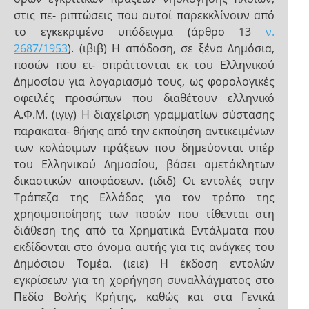
στις πε- ριπτώσεις που αυτοί παρεκκλίνουν από
το εγκεκριμένο υπόδειγμα (άρθρο 13
ν.
2687/1953
). (ιβιβ) Η απόδοση, σε ξένα Δημόσια,
ποσών που ει- σπράττονται εκ του Ελληνικού
Δημοσίου για λογαριασμό τους, ως φορολογικές
οφειλές προσώπων που διαθέτουν ελληνικό
Α.Φ.Μ. (ιγιγ) Η διαχείριση γραμματίων σύστασης
παρακατα- θήκης από την εκποίηση αντικειμένων
των κολάσιμων πράξεων που δημεύονται υπέρ
του Ελληνικού Δημοσίου, βάσει αμετάκλητων
δικαστικών αποφάσεων. (ιδιδ) Οι εντολές στην
Τράπεζα της Ελλάδος για τον τρόπο της
χρησιμοποίησης των ποσών που τίθενται στη
διάθεση της από τα Χρηματικά Εντάλματα που
εκδίδονται στο όνομα αυτής για τις ανάγκες του
Δημόσιου Τομέα. (ιειε) Η έκδοση εντολών
εγκρίσεων για τη χορήγηση συναλλάγματος στο
Πεδίο Βολής Κρήτης, καθώς και στα Γενικά