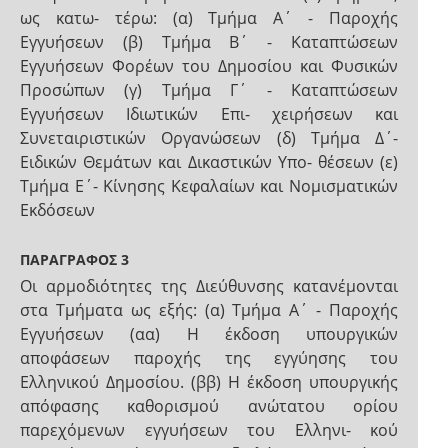
ως κατω- τέρω: (α) Τμήμα Α΄ - Παροχής
Εγγυήσεων (β) Τμήμα Β΄ - Καταπτώσεων
Εγγυήσεων Φορέων του Δημοσίου και Φυσικών
Προσώπων (γ) Τμήμα Γ΄ - Καταπτώσεων
Εγγυήσεων Ιδιωτικών Επι- χειρήσεων και
Συνεταιριστικών Οργανώσεων (δ) Τμήμα Δ΄-
Ειδικών Θεμάτων και Δικαστικών Υπο- θέσεων (ε)
Τμήμα Ε΄- Κίνησης Κεφαλαίων και Νομισματικών
Εκδόσεων
ΠΑΡΑΓΡΑΦΟΣ 3
Οι αρμοδιότητες της Διεύθυνσης κατανέμονται
στα Τμήματα ως εξής: (α) Τμήμα Α΄ - Παροχής
Εγγυήσεων (αα) Η έκδοση υπουργικών
αποφάσεων παροχής της εγγύησης του
Ελληνικού Δημοσίου. (ββ) Η έκδοση υπουργικής
απόφασης καθορισμού ανώτατου ορίου
παρεχόμενων εγγυήσεων του Ελληνι- κού