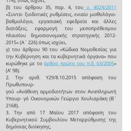
174), όπως ισχύει,
β) του άρθρου 35, παρ. 4, του
ν. 4024/2011
«Συντα- ξιοδοτικές ρυθμίσεις, ενιαίο μισθολόγιο-
βαθμολόγιο, εργασιακή εφεδρεία και άλλες
διατάξεις, εφαρμογή του μεσοπρόθεσμου
πλαισίου δημοσιονομικής στρατηγικής 2012-
2015» (Α΄ 226) όπως ισχύει,
γ) του άρθρου 90 του «Κώδικα Νομοθεσίας για
την Κυβέρνηση και τα κυβερνητικά όργανα» που
κυρώθηκε με το
άρθρο πρώτο του π.δ. 63/2005
»
(Α’ 98).
2. Την αριθ. Υ29/8.10.2015 απόφαση του
Πρωθυπουρ-
γού «Ανάθεση αρμοδιοτήτων στον Αναπληρωτή
Υπουρ- γό Οικονομικών Γεώργιο Χουλιαράκη (Β΄
2168).
3. Την από 17 Μαΐου 2017 απόφαση του
Κυβερνητικού Συμβουλίου Μεταρρύθμισης της
δημόσιας διοίκησης,