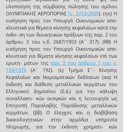
υλοποίηση της σύμβασης πώλησης του ομίλου
ΟΛΥΜΠΙΑΚΗΣ ΑΕΡΟΠΟΡΙΑΣ
(ν. 3759/2009
). (ηη) Η
εισήγηση προς τον Υπουργό Οικονομικών απο-
κλειστικά για θέματα κίνησης κεφαλαίων κατά την
έκδο- ση των διοικητικών πράξεων της παρ. 2 του
άρθρου 3 του ν.δ. 2687/1953 (Α΄ 317). (θθ) Η
εισήγηση προς τον Υπουργό Οικονομικών απο-
κλειστικά για θέματα κίνησης κεφαλαίων επί των
ερωτη- μάτων της
παρ. 2 του άρθρου 1 του ν.
159/1975
(Α΄ 192). (ε) Τμήμα Ε΄- Κίνησης
Κεφαλαίων και Νομισματικών Εκδόσεων (αα) Η
έκδοση και διάθεση μεταλλικών κερμάτων του
Ελληνικού Δημοσίου (Ε.Δ.) για την κάλυψη
συναλλακτι- κών αναγκών και η λειτουργία ως
Επιτροπή Παραλαβής Παράδοσης μεταλλικών
κερμάτων. (ββ) Ο έλεγχος και η διαβίβαση
δικαιολογητικών στην αρμόδια υπηρεσία
πληρωμής, για την έκδοση χρηματι- κών