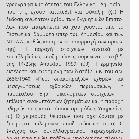
χρεόγραφα κυριότητας του Ελληνικού Δημοσίου
που της έχουν κατατεθεί για φύλαξη. (ζζ) Η
έκδοση ανώτατου ορίου των Εγγυητικών Επιστο-
λών που επιτρέπεται να χορηγούνται από τα
Πιστωτικά Ιδρύματα υπέρ του Δημοσίου και των
Ν.Π.Δ.Δ., καθώς και η αναπροσαρμογή των ορίων.
(ηη) Η παροχή στοιχείων σχετικά με
καταβληθείσες αποζημιώσεις, σύμφωνα με το β.δ.
της 14/25ης Απριλίου 1959. (θθ) Η ερμηνεία,
εκτέλεση και εφαρμογή των διατάξε- ων του α.ν.
2636/1940 «Περί δικαιοπραξιών εχθρών και
μεσεγγυήσεως εχθρικών περιουσιών», η
παρακολού- θηση οικονομικών στοιχείων, η
επίλυση ανακυπτόντων ζητημάτων και η παροχή
οδηγιών στις κατά τόπους αρ- μόδιες Υπηρεσίες.
(ιι) Ο χειρισμός θεμάτων που σχετίζονται με
ζητήματα πολεμικών αποζημιώσεων. (ιαια) Ο
έλεγχος των συναλλαγματικού περιεχομένου
όρων εγκριτικών πράξεων νηολόγησης πλοίων,