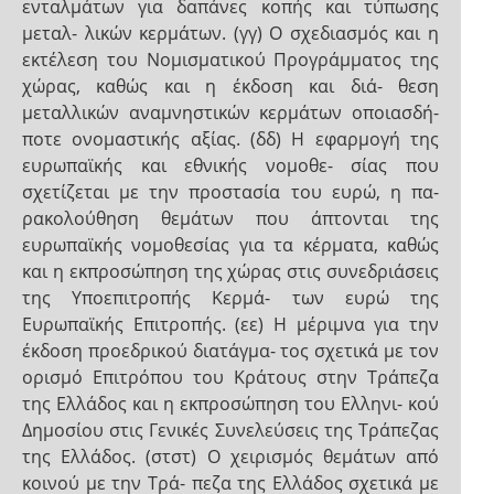
ενταλμάτων για δαπάνες κοπής και τύπωσης
μεταλ- λικών κερμάτων. (γγ) Ο σχεδιασμός και η
εκτέλεση του Νομισματικού Προγράμματος της
χώρας, καθώς και η έκδοση και διά- θεση
μεταλλικών αναμνηστικών κερμάτων οποιασδή-
ποτε ονομαστικής αξίας. (δδ) Η εφαρμογή της
ευρωπαϊκής και εθνικής νομοθε- σίας που
σχετίζεται με την προστασία του ευρώ, η πα-
ρακολούθηση θεμάτων που άπτονται της
ευρωπαϊκής νομοθεσίας για τα κέρματα, καθώς
και η εκπροσώπηση της χώρας στις συνεδριάσεις
της Υποεπιτροπής Κερμά- των ευρώ της
Ευρωπαϊκής Επιτροπής. (εε) Η μέριμνα για την
έκδοση προεδρικού διατάγμα- τος σχετικά με τον
ορισμό Επιτρόπου του Κράτους στην Τράπεζα
της Ελλάδος και η εκπροσώπηση του Ελληνι- κού
Δημοσίου στις Γενικές Συνελεύσεις της Τράπεζας
της Ελλάδος. (στστ) Ο χειρισμός θεμάτων από
κοινού με την Τρά- πεζα της Ελλάδος σχετικά με