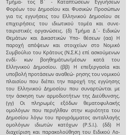
Τμήμα- τος Β΄ - Καταπτώσεων Εγγυήσεων
Φορέων του Δημοσίου και Φυσικών Προσώπων
για τις εγγυήσεις του Ελληνικού Δημοσίου σε
επιχειρήσεις του ιδιωτικού τομέα και συνε-
ταιριστικές οργανώσεις. (δ) Τμήμα Δ΄- Ειδικών
Θεμάτων και Δικαστικών Υπο- θέσεων (αα) Η
παροχή απόψεων και στοιχείων στο Νομικό
Συμβούλιο του Κράτους (Ν.Σ.Κ.) επί ασκούμενων
ενδί- κων βοηθημάτων/μέσων κατά του
Ελληνικού Δημοσίου. (ββ) Η επεξεργασία και
υποβολή προτάσεων αναθεώ- ρησης του νομικού
πλαισίου που διέπει την παροχή της εγγύησης
του Ελληνικού Δημοσίου που συναρτώνται με
την άσκηση των αρμοδιοτήτων της Διεύθυνσης.
(γγ) Οι πληρωμές εξόδων θεματοφυλακής
ομολόγων που περιήλθαν στην κυριότητα του
Δημοσίου λόγω του προγράμματος ανταλλαγής
ομολόγων ιδιωτών κατόχων (P.S.I.). (δδ) Η
διαχείριση και παρακολούθηση του Ειδικού Λο-