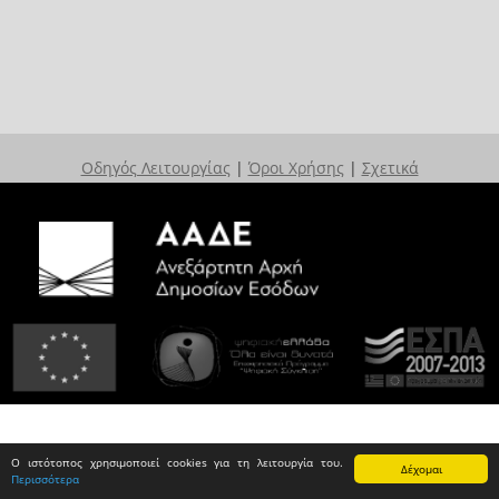
Οδηγός Λειτουργίας
|
Όροι Χρήσης
|
Σχετικά
Ο ιστότοπος χρησιμοποιεί cookies για τη λειτουργία του.
Δέχομαι
Περισσότερα