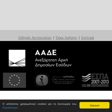
Οδηγός Λειτουργίας
|
Όροι Χρήσης
|
Σχετικά
Ο ιστότοπος χρησιμοποιεί cookies για τη λειτουργία του.
Δέχομαι
Περισσότερα