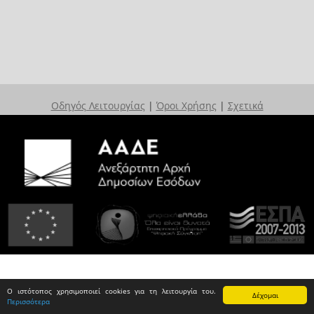
Οδηγός Λειτουργίας
|
Όροι Χρήσης
|
Σχετικά
Ο ιστότοπος χρησιμοποιεί cookies για τη λειτουργία του.
Δέχομαι
Περισσότερα