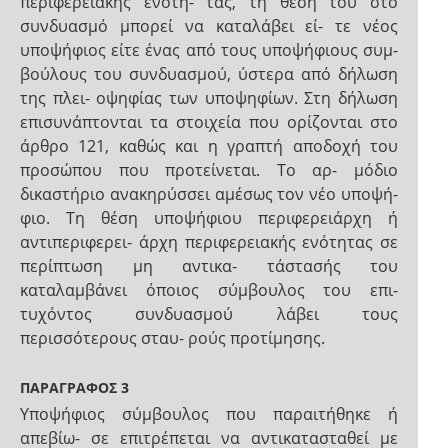
περιφερειακής ενότη- τας, τη θέση του στο
συνδυασμό μπορεί να καταλάβει εί- τε νέος
υποψήφιος είτε ένας από τους υποψήφιους συμ-
βούλους του συνδυασμού, ύστερα από δήλωση
της πλει- οψηφίας των υποψηφίων. Στη δήλωση
επισυνάπτονται τα στοιχεία που ορίζονται στο
άρθρο 121, καθώς και η γραπτή αποδοχή του
προσώπου που προτείνεται. Το αρ- μόδιο
δικαστήριο ανακηρύσσει αμέσως τον νέο υποψή-
φιο. Τη θέση υποψήφιου περιφερειάρχη ή
αντιπεριφερει- άρχη περιφερειακής ενότητας σε
περίπτωση μη αντικα- τάστασής του
καταλαμβάνει όποιος σύμβουλος του επι-
τυχόντος συνδυασμού λάβει τους
περισσότερους σταυ- ρούς προτίμησης.
ΠΑΡΑΓΡΑΦΟΣ 3
Υποψήφιος σύμβουλος που παραιτήθηκε ή
απεβίω- σε επιτρέπεται να αντικατασταθεί με