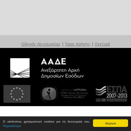
Οδηγός Λειτουργίας
|
Όροι Χρήσης
|
Σχετικά
Ο ιστότοπος χρησιμοποιεί cookies για τη λειτουργία του.
Δέχομαι
Περισσότερα