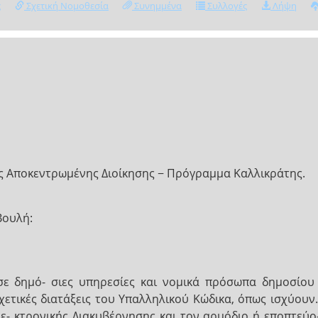
ς
Σχετική Νομοθεσία
Συνημμένα
Συλλογές
Λήψη
ης Αποκεντρωμένης Διοίκησης − Πρόγραμμα Καλλικράτης.
Βουλή:
ε δημό- σιες υπηρεσίες και νομικά πρόσωπα δημοσίου 
χετικές διατάξεις του Υπαλληλικού Κώδικα, όπως ισχύουν.
ε- κτρονικής Διακυβέρνησης και τον αρμόδιο ή εποπτεύο