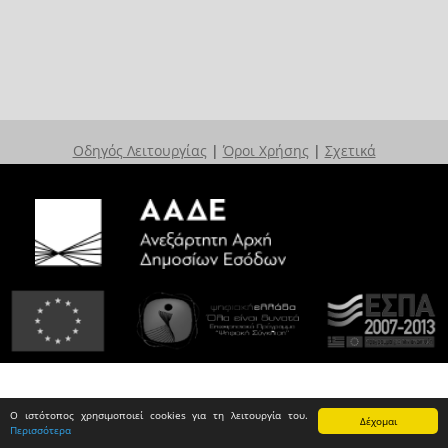
Οδηγός Λειτουργίας
|
Όροι Χρήσης
|
Σχετικά
Ο ιστότοπος χρησιμοποιεί cookies για τη λειτουργία του.
Δέχομαι
Περισσότερα