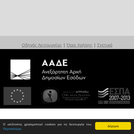
Οδηγός Λειτουργίας
|
Όροι Χρήσης
|
Σχετικά
Ο ιστότοπος χρησιμοποιεί cookies για τη λειτουργία του.
Δέχομαι
Περισσότερα