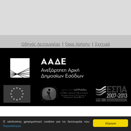
Οδηγός Λειτουργίας
|
Όροι Χρήσης
|
Σχετικά
Ο ιστότοπος χρησιμοποιεί cookies για τη λειτουργία του.
Δέχομαι
Περισσότερα