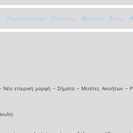
ς
Σχετική Νομοθεσία
Συνημμένα
Συλλογές
Λήψη
− Νέα εταιρική μορφή − Σήματα − Μεσίτες Ακινήτων − Ρ
Βουλή: