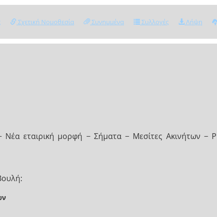
ς
Σχετική Νομοθεσία
Συνημμένα
Συλλογές
Λήψη
− Νέα εταιρική μορφή − Σήματα − Μεσίτες Ακινήτων − Ρ
Βουλή:
ων