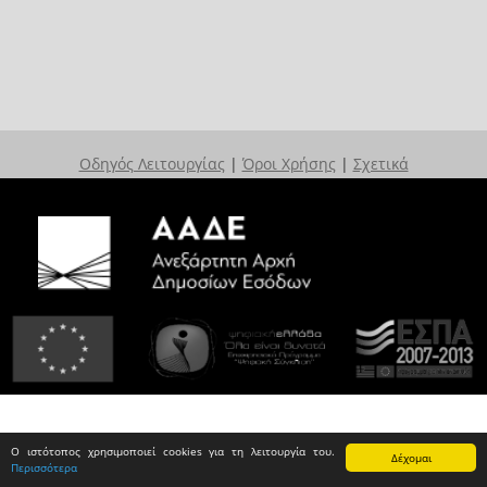
Οδηγός Λειτουργίας
|
Όροι Χρήσης
|
Σχετικά
Ο ιστότοπος χρησιμοποιεί cookies για τη λειτουργία του.
Δέχομαι
Περισσότερα