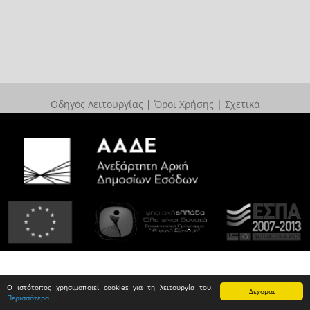
Οδηγός Λειτουργίας
|
Όροι Χρήσης
|
Σχετικά
Ο ιστότοπος χρησιμοποιεί cookies για τη λειτουργία του.
Δέχομαι
Περισσότερα