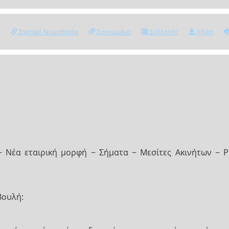
ς
Σχετική Νομοθεσία
Συνημμένα
Συλλογές
Λήψη
− Νέα εταιρική μορφή − Σήματα − Μεσίτες Ακινήτων − Ρ
Βουλή: